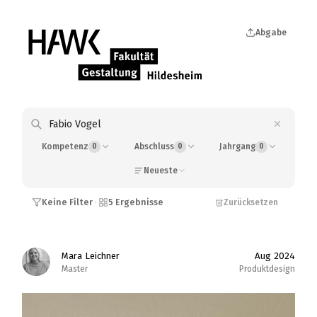
Abgabe
Kompetenz
0
Abschluss
0
Jahrgang
0
Neueste
Keine Filter
5 Ergebnisse
·
Zurücksetzen
Mara Leichner
Aug 2024
Master
Produktdesign