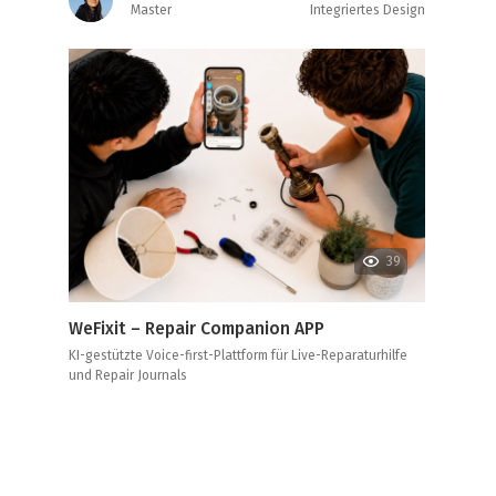
Master
Integriertes Design
39
WeFixit – Repair Companion APP
KI-gestützte Voice-first-Plattform für Live-Reparaturhilfe
und Repair Journals